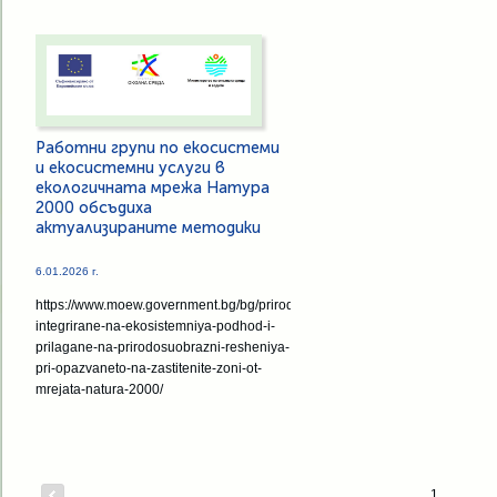
Работни групи по екосистеми
и екосистемни услуги в
екологичната мрежа Натура
2000 обсъдиха
актуализираните методики
6.01.2026 г.
https://www.moew.government.bg/bg/priroda/proekti/proekt-
integrirane-na-ekosistemniya-podhod-i-
prilagane-na-prirodosuobrazni-resheniya-
pri-opazvaneto-na-zastitenite-zoni-ot-
mrejata-natura-2000/
1