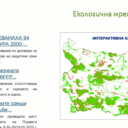
Екологична мре
ХВАНАХА 94
А 2000 ...
чвания по договора за
рки на защитени зони
.
ионната
6FFP...
мпания, съпътстваща
ето и оценката на
ето и оценк...
ните срещи
би...
се проведоха шест
ките на Първата
Д-30-28/19.05.2025 г.