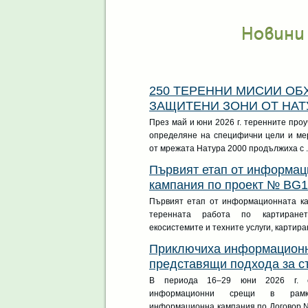
Новини
250 ТЕРЕННИ МИСИИ ОБ
ЗАЩИТЕНИ ЗОНИ ОТ НАТУР
През май и юни 2026 г. теренните проу
определяне на специфични цели и ме
от мрежата Натура 2000 продължиха с ..
Първият етап от информац
кампания по проект № BG1
Първият етап от информационната ка
теренната работа по картиран
екосистемите и техните услуги, картиран
Приключиха информацион
представящи подхода за съ
В периода 16–29 юни 2026 г. 
информационни срещи в рам
информационна кампания по Договор № 