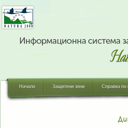
Начало
Защитени зони
Справка по
Ди