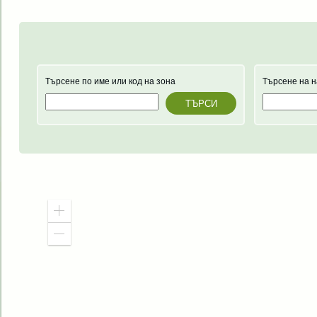
Търсене по име или код на зона
Търсене на 
ТЪРСИ
Приближаване
Отдалечаване