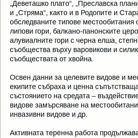
„Деветашко плато“, „Преславска плани
и „Стряма“, както и в Родопите и Ста
обследваните типове местообитания с
липови гори, балкано-панонските церо
алувиалните гори с черна елша, степн
съобщества върху варовикови и силика
съобществата от хвойна.
Освен данни за целевите видове и ме
екипите събраха и ценна съпътстващ
състоянието на средата – въздействи
видове замърсяване на местообитани
инвазивни видове и др.
Активната теренна работа продължава