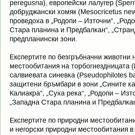
peregusna), европейски лалугер (Spermo
добруджански хомяк (Mesocricetus new
проведоха в „Родопи – Източни“, „Род
Стара планина и Предбалкан“, „Стран
предпланински зони.
Експертите по безгръбначни животни 
местообитания на торбогнездницата (Er
салвиевата синевка (Pseudophilotes ba
защитени бръмбари в зони „Сините ка
Калиакра“, „Суха река“, „Родопи – Изт
„Западна Стара планина и Предбалкан
Експертите по природни местообитан
и негорски природни местообитания в 