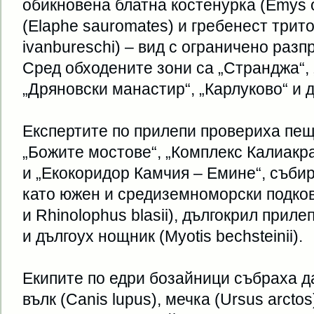
обикновена блатна костенурка (Emys or
(Elaphe sauromates) и гребенест трито
ivanbureschi) – вид с ограничено раз
Сред обходените зони са „Странджа“, 
„Дряновски манастир“, „Карлуково“ и д
Експертите по прилепи провериха пе
„Божите мостове“, „Комплекс Калиакр
и „Екокоридор Камчия – Емине“, съби
като южен и средиземноморски подков
и Rhinolophus blasii), дългокрил прилеп 
и дългоух нощник (Myotis bechsteinii).
Екипите по едри бозайници събраха дан
вълк (Canis lupus), мечка (Ursus arcto