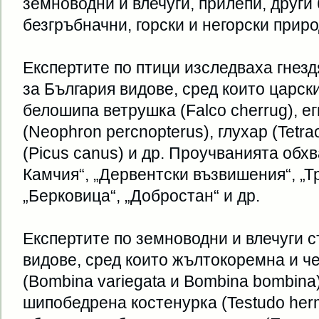
земноводни и влечуги, прилепи, други
безгръбначни, горски и негорски прир
Експертите по птици изследваха гнез
за България видове, сред които царски 
белошипа ветрушка (Falco cherrug), е
(Neophron percnopterus), глухар (Tetrao
(Picus canus) и др. Проучванията обх
Камчия“, „Дервентски възвишения“, „Т
„Берковица“, „Добростан“ и др.
Експертите по земноводни и влечуги 
видове, сред които жълтокоремна и 
(Bombina variegata и Bombina bombina
шипобедрена костенурка (Testudo herm