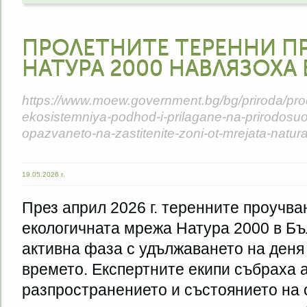
ПРОЛЕТНИТЕ ТЕРЕННИ П
НАТУРА 2000 НАВЛЯЗОХА 
https://www.moew.government.bg/bg/priroda/proek
ekosistemniya-podhod-i-prilagane-na-prirodosuo
opazvaneto-na-zastitenite-zoni-ot-mrejata-natur
19.05.2026 г.
През април 2026 г. теренните проучва
екологичната мрежа Натура 2000 в Бъ
активна фаза с удължаването на деня
времето. Експертните екипи събраха 
разпространението и състоянието на с