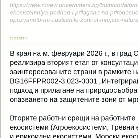
https://www.moew.government.bg/bg/priroda/proek
ekosistemniya-podhod-i-prilagane-na-prirodosuo
opazvaneto-na-zastitenite-zoni-ot-mrejata-natur
20.03.2026 г.
В края на м. февруари 2026 г., в град
реализира вторият етап от консултац
заинтересованите страни в рамките 
BG16FFPR002-3.023-0001 „Интегрира
подход и прилагане на природосъобр
опазването на защитените зони от мр
Вторите работни срещи на работните 
екосистеми (Агроекосистеми, Тревни 
и ерикоидни екосистеми, Морски екос