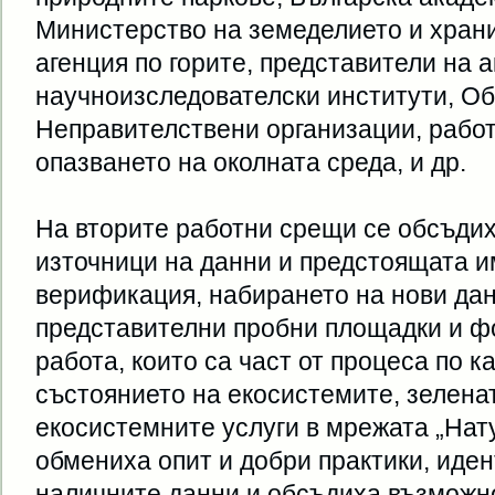
Министерство на земеделието и хран
агенция по горите, представители на
научноизследователски институти, О
Неправителствени организации, рабо
опазването на околната среда, и др.
На вторите работни срещи се обсъди
източници на данни и предстоящата и
верификация, набирането на нови дан
представителни пробни площадки и ф
работа, които са част от процеса по к
състоянието на екосистемите, зелена
екосистемните услуги в мрежата „Нат
обмениха опит и добри практики, иде
наличните данни и обсъдиха възможн