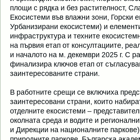
площи с рядка и без растителност, С
Екосистеми във влажни зони, Горски 
Урбанизирани екосистеми) и елемент
инфраструктура и техните екосистемн
на първия етап от консултациите, реа
и началото на м. декември 2025 г. С 
финализира ключов етап от съгласува
заинтересованите страни.
В работните срещи се включиха предс
заинтересовани страни, които набира
отделните екосистеми – представител
околната среда и водите и регионалн
и Дирекции на националните паркове)
природните паркове, Българска акаде