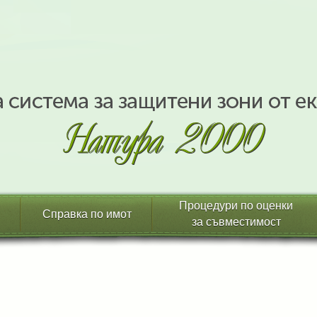
Процедури по оценки
Справка по имот
за съвместимост