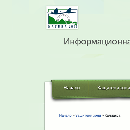
Начало
Защитени зони
Начало
>
Защитени зони
> Калиакра