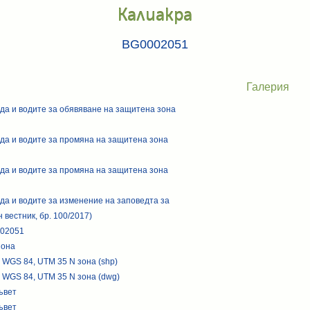
Калиакра
BG0002051
Галерия
да и водите за обявяване на защитена зона
да и водите за промяна на защитена зона
да и водите за промяна на защитена зона
да и водите за изменение на заповедта за
вестник, бр. 100/2017)
002051
зона
 WGS 84, UTM 35 N зона (shp)
 WGS 84, UTM 35 N зона (dwg)
ъвет
ъвет