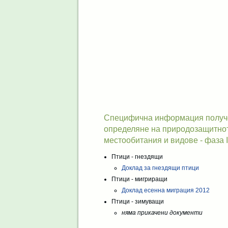
Специфична информация получен
определяне на природозащитнот
местообитания и видове - фаза I
Птици - гнездящи
Доклад за гнездящи птици
Птици - мигриращи
Доклад есенна миграция 2012
Птици - зимуващи
няма прикачени документи