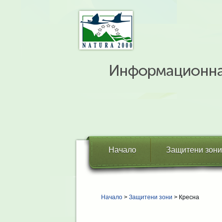
Начало
Защитени зони
Начало
>
Защитени зони
> Кресна