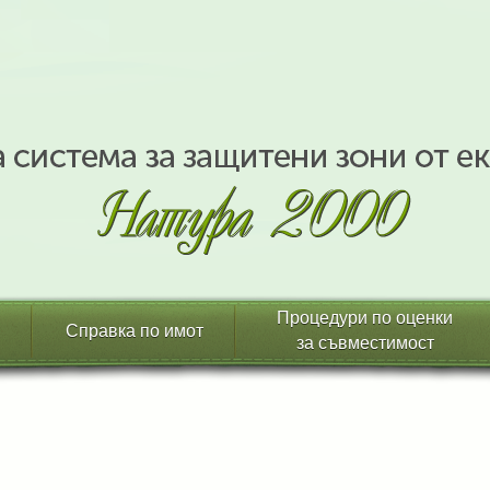
Процедури по оценки
Справка по имот
за съвместимост