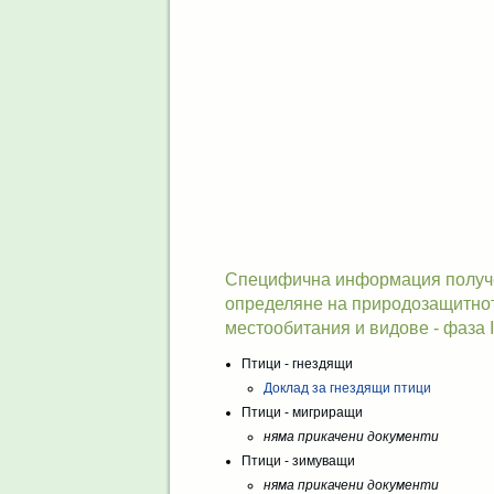
Специфична информация получен
определяне на природозащитнот
местообитания и видове - фаза I
Птици - гнездящи
Доклад за гнездящи птици
Птици - мигриращи
няма прикачени документи
Птици - зимуващи
няма прикачени документи