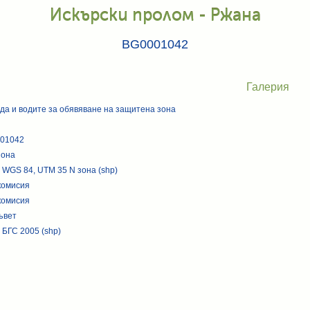
Искърски пролом - Ржана
BG0001042
Галерия
да и водите за обявяване на защитена зона
001042
зона
 WGS 84, UTM 35 N зона (shp)
комисия
комисия
ъвет
 БГС 2005 (shp)