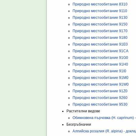
Природно местообитание 8310
Природно местообитание 9110
Природно местообитание 9130
Природно местообитание 9150
Природно местообитание 9170
Природно местообитание 9180
Природно местообитание 91Е0
Природно местообитание 91CA
Природно местообитание 91G0
Природно местообитание 91H0
Природно местообитание 91I0
Природно местообитание 91M0
Природно местообитание 91W0
Природно местообитание 91Z0
Природно местообитание 9260
Природно местообитание 9530
Растителни видове
Обикновена пърчовка (H. caprinum) 
Безгръбначни
Алпийска розалия (R. alpina) - докл