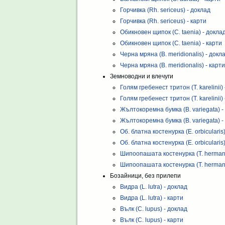
Горчивка (Rh. sericeus) - доклад
Горчивка (Rh. sericeus) - карти
Обикновен щипок (C. taenia) - докла
Обикновен щипок (C. taenia) - карти
Черна мряна (B. meridionalis) - докл
Черна мряна (B. meridionalis) - карти
Земноводни и влечуги
Голям гребенест тритон (T. karelinii)
Голям гребенест тритон (T. karelinii) 
Жълтокоремна бумка (B. variegata) -
Жълтокоремна бумка (B. variegata) -
Об. блатна костенурка (E. orbicularis
Об. блатна костенурка (E. orbicularis)
Шипоопашата костенурка (T. hermann
Шипоопашата костенурка (T. hermann
Бозайници, без прилепи
Видра (L. lutra) - доклад
Видра (L. lutra) - карти
Вълк (C. lupus) - доклад
Вълк (C. lupus) - карти