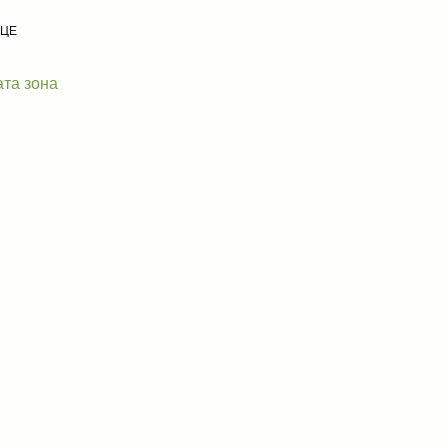
УЦЕ
ата зона