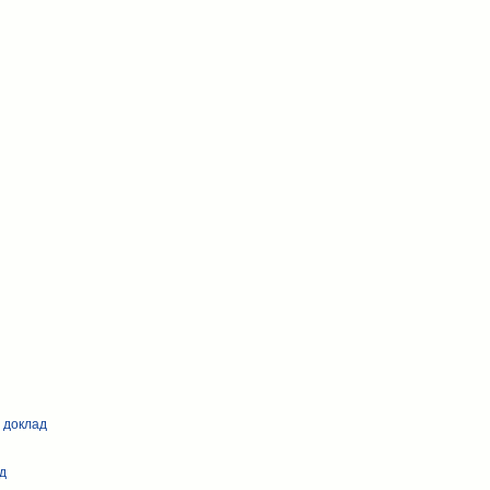
- доклад
ад