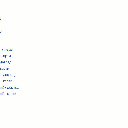
д
ад
 - доклад
- карти
 доклад
 карти
) - доклад
 - карти
i) - доклад
i) - карти