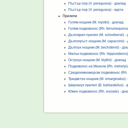
Пъстър пор (V. peregusna) - доклад
Пъстър пор (V. peregusna) - карти
Прилепи
Голям нощник (M. myotis) - доклад
Голям подковонос (Rh. ferrumequinu
Дългокрил прилеп (M. schreibersii) -
Дългопръст нощник (M. capaccinii) -
Дългоух нощник (M. bechsteinii) - до
Малък подковонос (Rh. hipposideros)
Остроух нощник (M. blythii) - доклад
Подковонос на Мехели (Rh. mehelyi)
Средиземноморски подковонос (Rh. b
Трицветен нощник (M. emarginatus) 
Широкоух прилеп (B. barbastellus) - 
Южен подковонос (Rh. euryale) - до