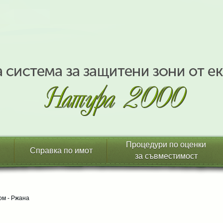
Процедури по оценки
Справка по имот
за съвместимост
ом - Ржана