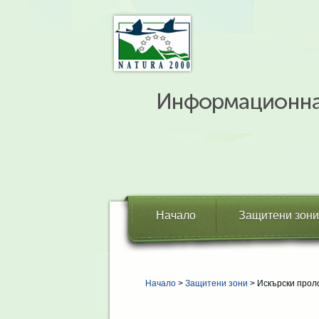
Начало
Защитени зони
Начало
>
Защитени зони
> Искърски прол