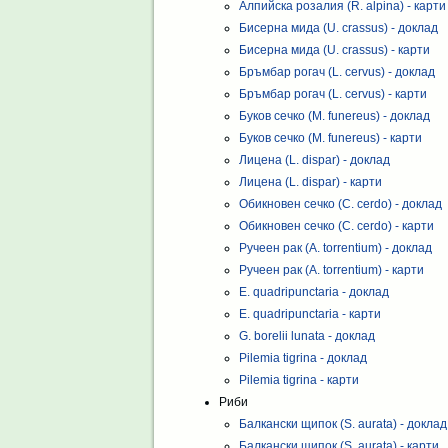
Алпийска розалия (R. alpina) - карти
Бисерна мида (U. crassus) - доклад
Бисерна мида (U. crassus) - карти
Бръмбар рогач (L. cervus) - доклад
Бръмбар рогач (L. cervus) - карти
Буков сечко (M. funereus) - доклад
Буков сечко (M. funereus) - карти
Лицена (L. dispar) - доклад
Лицена (L. dispar) - карти
Обикновен сечко (C. cerdo) - доклад
Обикновен сечко (C. cerdo) - карти
Ручеен рак (A. torrentium) - доклад
Ручеен рак (A. torrentium) - карти
E. quadripunctaria - доклад
E. quadripunctaria - карти
G. borelii lunata - доклад
Pilemia tigrina - доклад
Pilemia tigrina - карти
Риби
Балкански щипок (S. aurata) - доклад
Балкански щипок (S. aurata) - карти