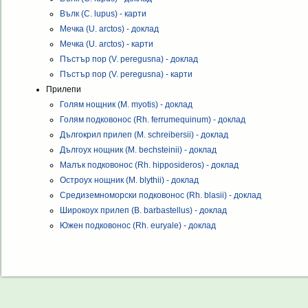
Вълк (C. lupus) - карти
Мечка (U. arctos) - доклад
Мечка (U. arctos) - карти
Пъстър пор (V. peregusna) - доклад
Пъстър пор (V. peregusna) - карти
Прилепи
Голям нощник (M. myotis) - доклад
Голям подковонос (Rh. ferrumequinum) - доклад
Дългокрил прилеп (M. schreibersii) - доклад
Дългоух нощник (M. bechsteinii) - доклад
Малък подковонос (Rh. hipposideros) - доклад
Остроух нощник (M. blythii) - доклад
Средиземноморски подковонос (Rh. blasii) - доклад
Широкоух прилеп (B. barbastellus) - доклад
Южен подковонос (Rh. euryale) - доклад