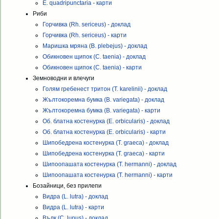
E. quadripunctaria - карти
Риби
Горчивка (Rh. sericeus) - доклад
Горчивка (Rh. sericeus) - карти
Маришка мряна (B. plebejus) - доклад
Обикновен щипок (C. taenia) - доклад
Обикновен щипок (C. taenia) - карти
Земноводни и влечуги
Голям гребенест тритон (T. karelinii) - доклад
Жълтокоремна бумка (B. variegata) - доклад
Жълтокоремна бумка (B. variegata) - карти
Об. блатна костенурка (E. orbicularis) - доклад
Об. блатна костенурка (E. orbicularis) - карти
Шипобедрена костенурка (T. graeca) - доклад
Шипобедрена костенурка (T. graeca) - карти
Шипоопашата костенурка (T. hermanni) - доклад
Шипоопашата костенурка (T. hermanni) - карти
Бозайници, без прилепи
Видра (L. lutra) - доклад
Видра (L. lutra) - карти
Вълк (C. lupus) - доклад