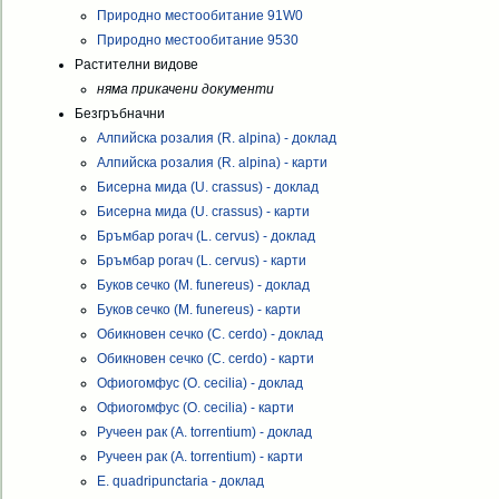
Природно местообитание 91W0
Природно местообитание 9530
Растителни видове
няма прикачени документи
Безгръбначни
Алпийска розалия (R. alpina) - доклад
Алпийска розалия (R. alpina) - карти
Бисерна мида (U. crassus) - доклад
Бисерна мида (U. crassus) - карти
Бръмбар рогач (L. cervus) - доклад
Бръмбар рогач (L. cervus) - карти
Буков сечко (M. funereus) - доклад
Буков сечко (M. funereus) - карти
Обикновен сечко (C. cerdo) - доклад
Обикновен сечко (C. cerdo) - карти
Офиогомфус (O. cecilia) - доклад
Офиогомфус (O. cecilia) - карти
Ручеен рак (A. torrentium) - доклад
Ручеен рак (A. torrentium) - карти
E. quadripunctaria - доклад