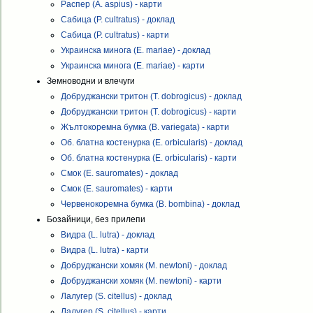
Распер (A. aspius) - карти
Сабица (P. cultratus) - доклад
Сабица (P. cultratus) - карти
Украинска минога (E. mariae) - доклад
Украинска минога (E. mariae) - карти
Земноводни и влечуги
Добруджански тритон (T. dobrogicus) - доклад
Добруджански тритон (T. dobrogicus) - карти
Жълтокоремна бумка (B. variegata) - карти
Об. блатна костенурка (E. orbicularis) - доклад
Об. блатна костенурка (E. orbicularis) - карти
Смок (E. sauromates) - доклад
Смок (E. sauromates) - карти
Червенокоремна бумка (B. bombina) - доклад
Бозайници, без прилепи
Видра (L. lutra) - доклад
Видра (L. lutra) - карти
Добруджански хомяк (M. newtoni) - доклад
Добруджански хомяк (M. newtoni) - карти
Лалугер (S. citellus) - доклад
Лалугер (S. citellus) - карти