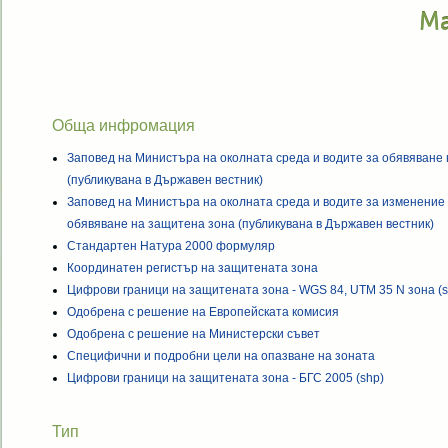
Ма
Обща инфромация
Заповед на Министъра на околната среда и водите за обявяване
(публикувана в Държавен вестник)
Заповед на Министъра на околната среда и водите за изменение 
обявяване на защитена зона (публикувана в Държавен вестник)
Стандартен Натура 2000 формуляр
Координатен регистър на защитената зона
Цифрови граници на защитената зона - WGS 84, UTM 35 N зона (s
Одобрена с решение на Европейската комисия
Одобрена с решение на Министерски съвет
Специфични и подробни цели на опазване на зоната
Цифрови граници на защитената зона - БГС 2005 (shp)
Тип