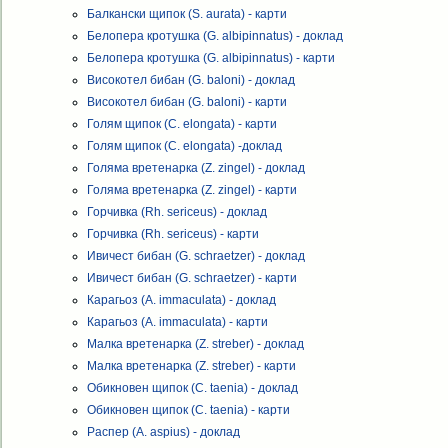
Балкански щипок (S. aurata) - карти
Белопера кротушка (G. albipinnatus) - доклад
Белопера кротушка (G. albipinnatus) - карти
Високотел бибан (G. baloni) - доклад
Високотел бибан (G. baloni) - карти
Голям щипок (C. elongata) - карти
Голям щипок (C. elongata) -доклад
Голяма вретенарка (Z. zingel) - доклад
Голяма вретенарка (Z. zingel) - карти
Горчивка (Rh. sericeus) - доклад
Горчивка (Rh. sericeus) - карти
Ивичест бибан (G. schraetzer) - доклад
Ивичест бибан (G. schraetzer) - карти
Карагьоз (A. immaculata) - доклад
Карагьоз (A. immaculata) - карти
Малка вретенарка (Z. streber) - доклад
Малка вретенарка (Z. streber) - карти
Обикновен щипок (C. taenia) - доклад
Обикновен щипок (C. taenia) - карти
Распер (A. aspius) - доклад