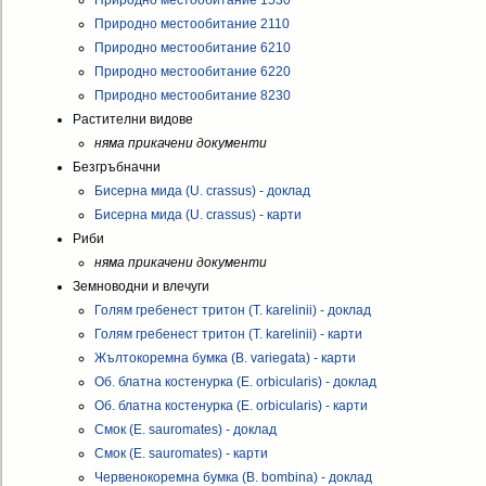
Природно местообитание 1530
Природно местообитание 2110
Природно местообитание 6210
Природно местообитание 6220
Природно местообитание 8230
Растителни видове
няма прикачени документи
Безгръбначни
Бисерна мида (U. crassus) - доклад
Бисерна мида (U. crassus) - карти
Риби
няма прикачени документи
Земноводни и влечуги
Голям гребенест тритон (T. karelinii) - доклад
Голям гребенест тритон (T. karelinii) - карти
Жълтокоремна бумка (B. variegata) - карти
Об. блатна костенурка (E. orbicularis) - доклад
Об. блатна костенурка (E. orbicularis) - карти
Смок (E. sauromates) - доклад
Смок (E. sauromates) - карти
Червенокоремна бумка (B. bombina) - доклад