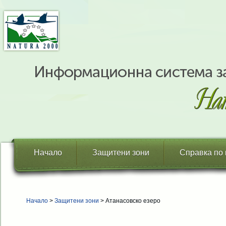
Начало
Защитени зони
Справка по
Начало
>
Защитени зони
> Атанасовско езеро