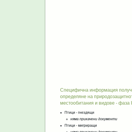
Специфична информация получен
определяне на природозащитнот
местообитания и видове - фаза I
Птици - гнездящи
няма прикачени документи
Птици - мигриращи