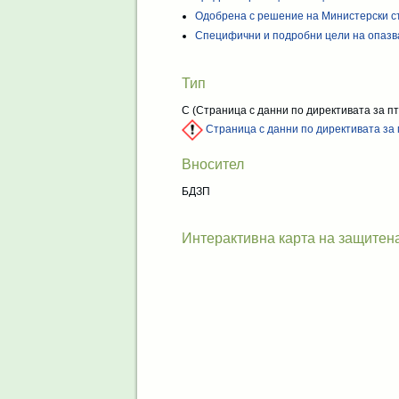
Одобрена с решение на Министерски с
Специфични и подробни цели на опазв
Тип
C
(Страница с данни по директивата за п
Страница с данни по директивата за
Вносител
БДЗП
Интерактивна карта на защитен