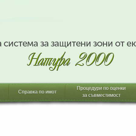
Процедури по оценки
Справка по имот
за съвместимост