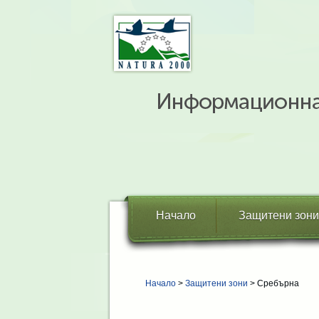
Начало
Защитени зони
Начало
>
Защитени зони
> Сребърна