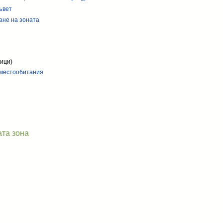
ъвет
ане на зоната
тици)
 местообитания
ата зона