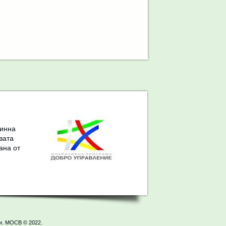
динна
вата
ана от
и. МОСВ © 2022.