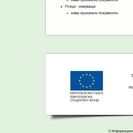
няма прикачени документи
Птици - зимуващи
няма прикачени документи
по
© Информационн