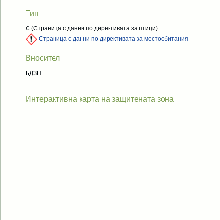
Тип
C
(Страница с данни по директивата за птици)
Страница с данни по директивата за местообитания
Вносител
БДЗП
Интерактивна карта на защитената зона