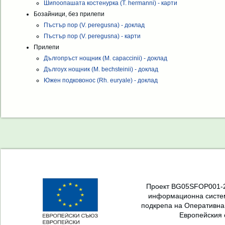
Шипоопашата костенурка (T. hermanni) - карти
Бозайници, без прилепи
Пъстър пор (V. peregusna) - доклад
Пъстър пор (V. peregusna) - карти
Прилепи
Дългопръст нощник (M. capaccinii) - доклад
Дългоух нощник (M. bechsteinii) - доклад
Южен подковонос (Rh. euryale) - доклад
Проект BG05SFOP001-2.
информационна систем
подкрепа на Оперативна
Европейския 