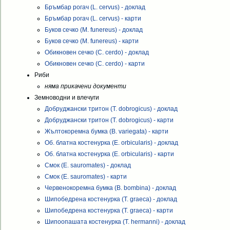
Бръмбар рогач (L. cervus) - доклад
Бръмбар рогач (L. cervus) - карти
Буков сечко (M. funereus) - доклад
Буков сечко (M. funereus) - карти
Обикновен сечко (C. cerdo) - доклад
Обикновен сечко (C. cerdo) - карти
Риби
няма прикачени документи
Земноводни и влечуги
Добруджански тритон (T. dobrogicus) - доклад
Добруджански тритон (T. dobrogicus) - карти
Жълтокоремна бумка (B. variegata) - карти
Об. блатна костенурка (E. orbicularis) - доклад
Об. блатна костенурка (E. orbicularis) - карти
Смок (E. sauromates) - доклад
Смок (E. sauromates) - карти
Червенокоремна бумка (B. bombina) - доклад
Шипобедрена костенурка (T. graeca) - доклад
Шипобедрена костенурка (T. graeca) - карти
Шипоопашата костенурка (T. hermanni) - доклад