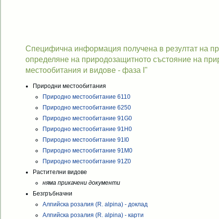
Специфична информация получена в резултат на про
определяне на природозащитното състояние на при
местообитания и видове - фаза I"
Природни местообитания
Природно местообитание 6110
Природно местообитание 6250
Природно местообитание 91G0
Природно местообитание 91H0
Природно местообитание 91I0
Природно местообитание 91M0
Природно местообитание 91Z0
Растителни видове
няма прикачени документи
Безгръбначни
Алпийска розалия (R. alpina) - доклад
Алпийска розалия (R. alpina) - карти