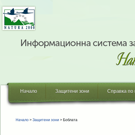
Начало
Защитени зони
Справка по
Начало
>
Защитени зони
> Боблата