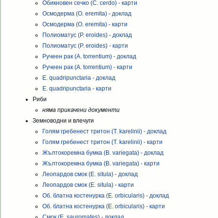
Обикновен сечко (C. cerdo) - карти
Осмодерма (O. eremita) - доклад
Осмодерма (O. eremita) - карти
Полиоматус (P. eroides) - доклад
Полиоматус (P. eroides) - карти
Ручеен рак (A. torrentium) - доклад
Ручеен рак (A. torrentium) - карти
E. quadripunctaria - доклад
E. quadripunctaria - карти
Риби
няма прикачени документи
Земноводни и влечуги
Голям гребенест тритон (T. karelinii) - доклад
Голям гребенест тритон (T. karelinii) - карти
Жълтокоремна бумка (B. variegata) - доклад
Жълтокоремна бумка (B. variegata) - карти
Леопардов смок (E. situla) - доклад
Леопардов смок (E. situla) - карти
Об. блатна костенурка (E. orbicularis) - доклад
Об. блатна костенурка (E. orbicularis) - карти
Смок (E. sauromates) - доклад