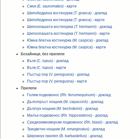
Смок (E. sauromates) - карти
Шипобедрена костенурка (T. graeca) - доклад
Шипобедрена костенурка (T. graeca) - карти
Шипоопашата костенурка (T. hermanni) - доклад
Шипоопашата костенурка (T. hermanni) - карти
Южна блатна костенурка (M. caspica) - доклад
Южна блатна костенурка (M. caspica) - карти
Бозайници, без прилепи
Вълк (C. lupus) - доклад
Вълк (C. lupus) - карти
Пъстър пор (V. peregusna) - доклад
Пъстър пор (V. peregusna) - карти
Прилепи
Голям подковонос (Rh. ferrumequinum) - доклад
Дългопръст нощник (M. capaccinii) - доклад
Дългоух нощник (M. bechsteinii) - доклад
Малък подковонос (Rh. hipposideros) - доклад
Средиземноморски подковонос (Rh. blasii) - доклад
Трицветен нощник (M. emarginatus) - доклад
Широкоух прилеп (B. barbastellus) - доклад