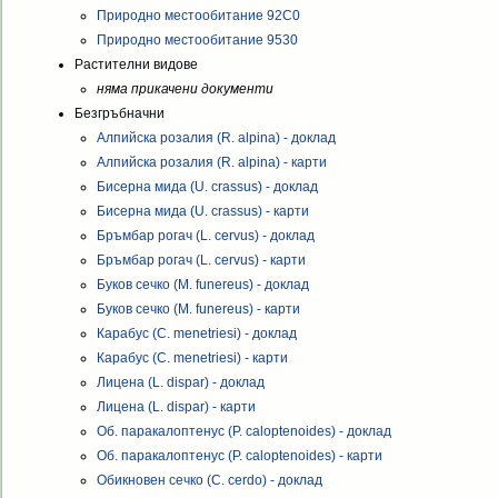
Природно местообитание 92C0
Природно местообитание 9530
Растителни видове
няма прикачени документи
Безгръбначни
Алпийска розалия (R. alpina) - доклад
Алпийска розалия (R. alpina) - карти
Бисерна мида (U. crassus) - доклад
Бисерна мида (U. crassus) - карти
Бръмбар рогач (L. cervus) - доклад
Бръмбар рогач (L. cervus) - карти
Буков сечко (M. funereus) - доклад
Буков сечко (M. funereus) - карти
Карабус (C. menetriesi) - доклад
Карабус (C. menetriesi) - карти
Лицена (L. dispar) - доклад
Лицена (L. dispar) - карти
Об. паракалоптенус (P. caloptenoides) - доклад
Об. паракалоптенус (P. caloptenoides) - карти
Обикновен сечко (C. cerdo) - доклад