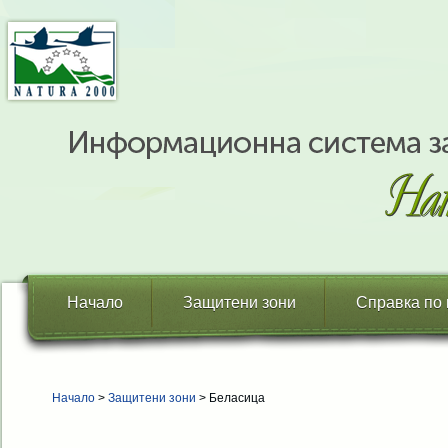
Начало
Защитени зони
Справка по
Начало
>
Защитени зони
> Беласица