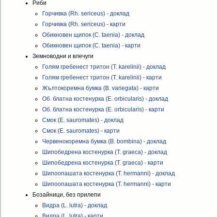
Риби
Горчивка (Rh. sericeus) - доклад
Горчивка (Rh. sericeus) - карти
Обикновен щипок (C. taenia) - доклад
Обикновен щипок (C. taenia) - карти
Земноводни и влечуги
Голям гребенест тритон (T. karelinii) - доклад
Голям гребенест тритон (T. karelinii) - карти
Жълтокоремна бумка (B. variegata) - карти
Об. блатна костенурка (E. orbicularis) - доклад
Об. блатна костенурка (E. orbicularis) - карти
Смок (E. sauromates) - доклад
Смок (E. sauromates) - карти
Червенокоремна бумка (B. bombina) - доклад
Шипобедрена костенурка (T. graeca) - доклад
Шипобедрена костенурка (T. graeca) - карти
Шипоопашата костенурка (T. hermanni) - доклад
Шипоопашата костенурка (T. hermanni) - карти
Бозайници, без прилепи
Видра (L. lutra) - доклад
Видра (L. lutra) - карти