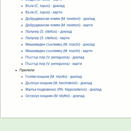
Вълк (C. lupus) - доклад
Вълк (C. lupus) - карти
Добруджански хомяк (M. newtoni) - доклад
Добруджански хомяк (M. newtoni) - карти
Лалугер (S. citellus) - доклад
Лалугер (S. citellus) - карти
Мишевиден сънливец (M. roachi) - доклад
Мишевиден сънливец (M. roachi) - карти
Пъстър пор (V. peregusna) - доклад
Пъстър пор (V. peregusna) - карти
Прилепи
Голям нощник (M. myotis) - доклад
Дългоух нощник (M. bechsteinii) - доклад
Малък подковонос (Rh. hipposideros) - доклад
Остроух нощник (M. blythii) - доклад