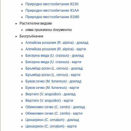
Природно местообитание 8230
Природно местообитание 91AA
Природно местообитание 91M0
Растителни видове
няма прикачени документи
Безгръбначни
Алпийска розалия (R. alpina) - доклад
Алпийска розалия (R. alpina) - карти
Бисерна мида (U. crassus) - доклад
Бисерна мида (U. crassus) - карти
Бръмбар рогач (L. cervus) - доклад
Бръмбар рогач (L. cervus) - карти
Буков сечко (M. funereus) - доклад
Буков сечко (M. funereus) - карти
Вертиго (V. angustior) - доклад
Вертиго (V. angustior) - карти
Обикновен сечко (C. cerdo) - доклад
Обикновен сечко (C. cerdo) - карти
Ценагрион (C. ornatum) - доклад
Ценагрион (C. ornatum) - карти