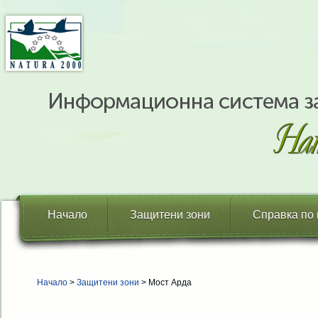
Начало
Защитени зони
Справка по
Начало
>
Защитени зони
> Мост Арда