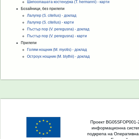
Шипоопашата костенурка (T. hermanni) - карти
Бозайници, без прилепи
Лалугер (S. citellus) - доклад
Лалугер (S. citellus) - карти
Пъстър пор (V. peregusna) - доклад
Пъстър пор (V. peregusna) - карти
Прилепи
Голям нощник (M. myotis) - доклад
Остроух нощник (M. blythii) - доклад
Проект BG05SFOP001-2.
информационна систем
подкрепа на Оперативна