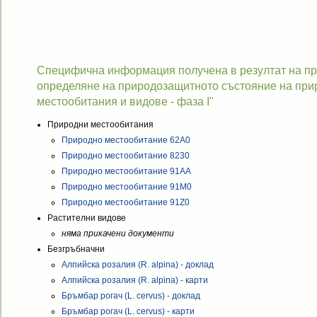
Специфична информация получена в резултат на про
определяне на природозащитното състояние на при
местообитания и видове - фаза I"
Природни местообитания
Природно местообитание 62A0
Природно местообитание 8230
Природно местообитание 91AA
Природно местообитание 91M0
Природно местообитание 91Z0
Растителни видове
няма прикачени документи
Безгръбначни
Алпийска розалия (R. alpina) - доклад
Алпийска розалия (R. alpina) - карти
Бръмбар рогач (L. cervus) - доклад
Бръмбар рогач (L. cervus) - карти