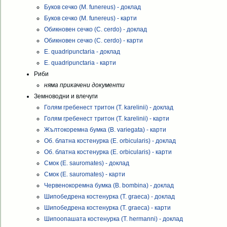
Буков сечко (M. funereus) - доклад
Буков сечко (M. funereus) - карти
Обикновен сечко (C. cerdo) - доклад
Обикновен сечко (C. cerdo) - карти
E. quadripunctaria - доклад
E. quadripunctaria - карти
Риби
няма прикачени документи
Земноводни и влечуги
Голям гребенест тритон (T. karelinii) - доклад
Голям гребенест тритон (T. karelinii) - карти
Жълтокоремна бумка (B. variegata) - карти
Об. блатна костенурка (E. orbicularis) - доклад
Об. блатна костенурка (E. orbicularis) - карти
Смок (E. sauromates) - доклад
Смок (E. sauromates) - карти
Червенокоремна бумка (B. bombina) - доклад
Шипобедрена костенурка (T. graeca) - доклад
Шипобедрена костенурка (T. graeca) - карти
Шипоопашата костенурка (T. hermanni) - доклад