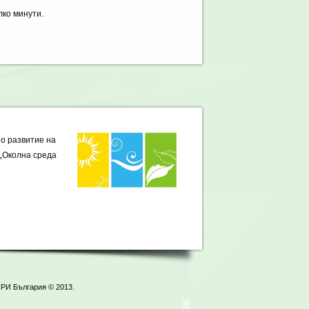
лко минути.
о развитие на
„Околна среда
СРИ България © 2013.