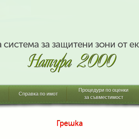
Процедури по оценки
Справка по имот
за съвместимост
Грешка