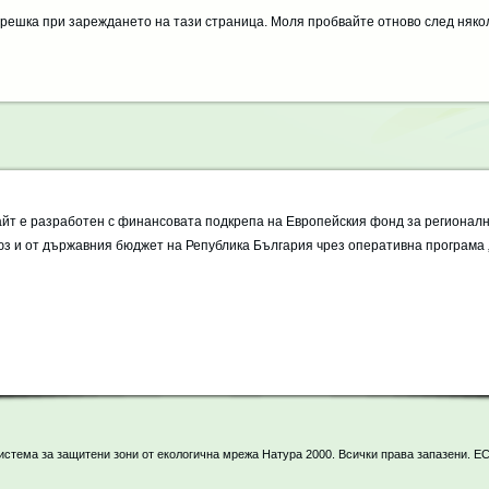
решка при зареждането на тази страница. Моля пробвайте отново след няко
айт е разработен с финансовата подкрепа на Европейския фонд за регионалн
з и от държавния бюджет на Република България чрез оперативна програма 
тема за защитени зони от екологична мрежа Натура 2000. Всички права запазени. Е